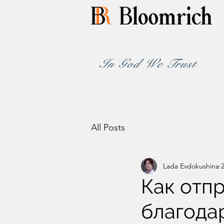
In God We Trust
All Posts
Lada Evdokushina
Как отп
благода