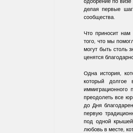
одобрение по визе 
делая первые шаги
сообщества.
Что приносит нам 
того, что мы помог
могут быть столь з
ценятся благодарно
Одна история, ко
который долгое 
иммиграционного п
преодолеть все юр
до Дня благодарен
первую традиционн
под одной крышей 
любовь в месте, ко