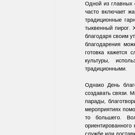
Одной из главных 
часто включает жа
традиционные гарн
тыквенный пирог. 
благодаря своим у
благодарения може
готовка кажется с
культуры, испол
традиционными.
Однако День благ
создавать связи. 
парады, благотвор
мероприятиях помо
то большего. Вол
ориентированного 
службе или достав