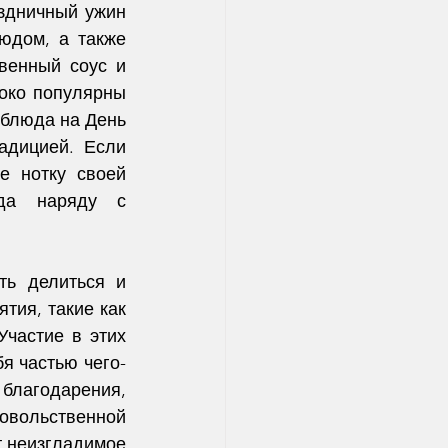
здничный ужин 
юдом, а также 
венный соус и 
око популярны 
блюда на День 
дицией. Если 
е нотку своей 
да наряду с 
ь делиться и 
ия, такие как 
частие в этих 
я частью чего-
лагодарения, 
овольственной 
 неизгладимое 