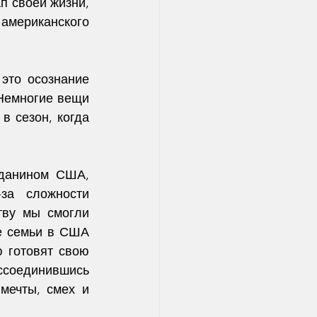
 своей жизни, 
мериканского 
это осознание 
Немногие вещи 
 сезон, когда 
данином США, 
а сложности 
ву мы смогли 
е семьи в США 
 готовят свою 
ссоединившись 
ечты, смех и 