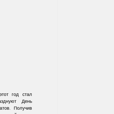
тот год стал 
зднуют День 
тов. Получив 