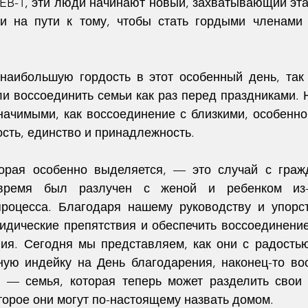
EB-1, эти люди начинают новый, захватывающий этап
 на пути к тому, чтобы стать гордыми членами а
наибольшую гордость в этот особенный день, так 
ли воссоединить семьи как раз перед праздниками. 
начимыми, как воссоединение с близкими, особенно в
сть, единство и принадлежность.
торая особенно выделяется, — это случай с граж
время был разлучен с женой и ребенком из-з
роцесса. Благодаря нашему руководству и упорст
идические препятствия и обеспечить воссоединени
ия. Сегодня мы представляем, как они с радостью
ую индейку на День благодарения, наконец-то во
— семья, которая теперь может разделить свои м
торое они могут по-настоящему назвать домом.