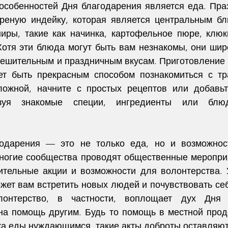
особенностей Дня благодарения является еда. Пра
реную индейку, которая является центральным бл
иры, такие как начинка, картофельное пюре, клюк
Хотя эти блюда могут быть вам незнакомы, они шир
тешительным и праздничным вкусам. Приготовление 
т быть прекрасным способом познакомиться с тра
ложной, начните с простых рецептов или добавьт
ьзуя знакомые специи, ингредиенты или блю
одарения — это не только еда, но и возможност
Многие сообщества проводят общественные мероприят
ительные акции и возможности для волонтерства. У
жет вам встретить новых людей и почувствовать себ
онтерство, в частности, воплощает дух Дня б
на помощь другим. Будь то помощь в местной прод
ка еды нуждающимся, такие акты доброты оставляют