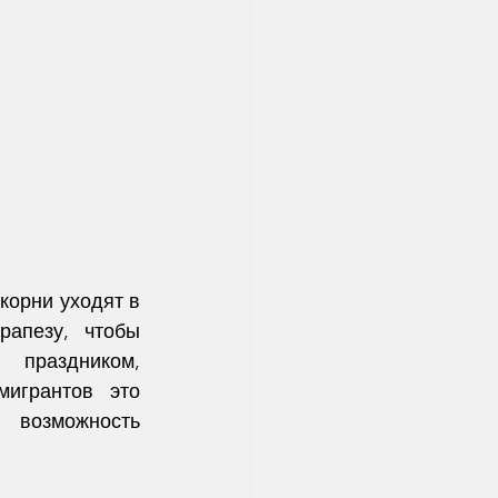
орни уходят в 
апезу, чтобы 
праздником, 
грантов это 
возможность 