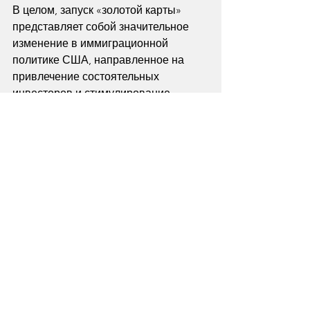
В целом, запуск «золотой карты» 
представляет собой значительное 
изменение в иммиграционной 
политике США, направленное на 
привлечение состоятельных 
инвесторов и стимулирование 
экономического развития страны.
Смотреть все
Недавние посты