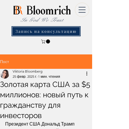
In God We Trust
Запись на консультацию
Пост
Viktoria Bloomberg
25 февр. 2025 г.
1 мин. чтения
Золотая карта США за $5
миллионов: новый путь к
гражданству для
инвесторов
Президент США Дональд Трамп 