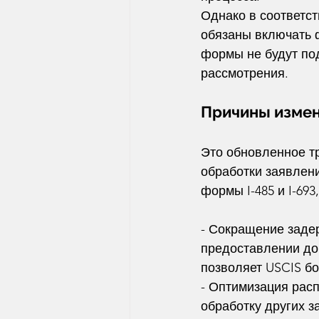
Однако в соответст
обязаны включать ф
формы не будут под
рассмотрения.
Причины изме
Это обновленное т
обработки заявлен
формы I-485 и I-69
- Сокращение заде
предоставлении доп
позволяет USCIS б
- Оптимизация рас
обработку других з