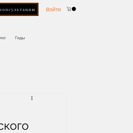
Войти
 консультацию
лог
Гиды
ского