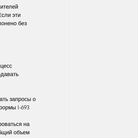
ителей 
Если эти 
лонено без 
цесс 
давать 
ать запросы о 
формы I-693 
оваться на 
общий объем 