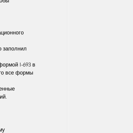
обы 
ционного 
о заполнил 
формой I-693 в 
то все формы 
ленные 
ий.
му 