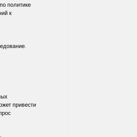
по политике 
ий к 
ледование.
ных 
ожет привести 
прос 