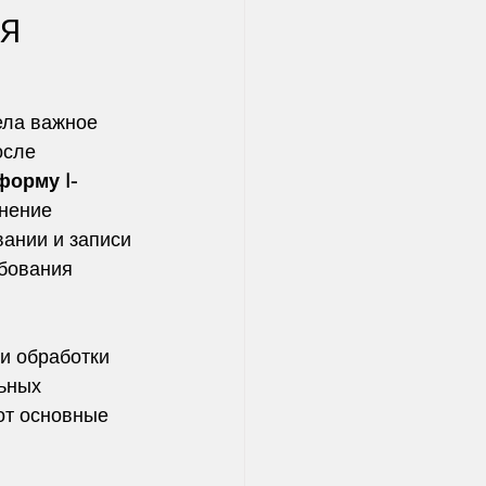
я
ела важное 
осле 
форму I-
нение 
ании и записи 
бования 
и обработки 
ьных 
от основные 