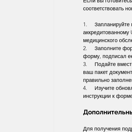
Если вы готовитесь
соответствовать н
1.     Запланируйт
аккредитованному 
медицинского обсл
2.     Заполните ф
форму, подписал ее
3.     Подайте вмес
ваш пакет документ
правильно заполне
4.     Изучите обн
инструкции к форме
Дополнительн
Для получения под