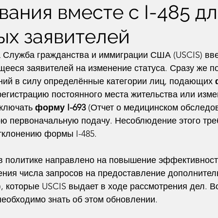
ания вместе с I-485 дл
ых заявителей
а Служба гражданства и иммиграции США (USCIS) вв
ееся заявителей на изменение статуса. Сразу же п
ний в силу определённые категории лиц, подающих 
регистрацию постоянного места жительства или изме
включать 
форму I-693
 (Отчет о медицинском обследов
вою первоначальную подачу. Несоблюдение этого тре
тклонению формы I-485.
в политике направлено на повышение эффективност
щения числа запросов на предоставление дополнител
), которые USCIS выдает в ходе рассмотрения дел. В
необходимо знать об этом обновлении.