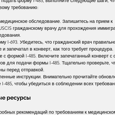
 подать форму I-485, выполните следующие шаги, чт
овому требованию:
е медицинское обследование. Запишитесь на прием к 
USCIS гражданскому врачу для прохождения иммигра
едования.
орму I-693. Убедитесь, что гражданский врач правильн
 и запечатал в конверт, как того требует процедура.
те с формой I-485. Включите запечатанный конверт с 
ов для подачи формы I-485. Тщательно проверьте, ч
ны перед отправкой.
овленные инструкции. Внимательно прочитайте обнов
 I-485, чтобы убедиться в соблюдении всех требован
ые ресурсы
робных рекомендаций по требованиям к медицинско