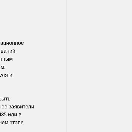
рационное 
ваний, 
онным 
м, 
еля и 
быть 
нее заявители 
85 или в 
нем этапе 