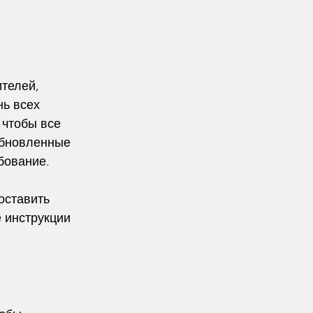
телей, 
ь всех 
 чтобы все 
обновленные 
ебование.
оставить 
 инструкции 