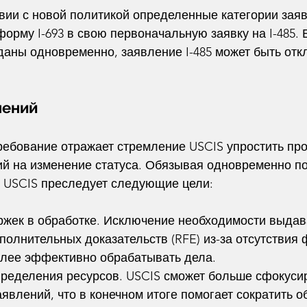
вии с новой политикой определенные категории заяв
орму I-693 в свою первоначальную заявку на I-485. 
аны одновременно, заявление I-485 может быть отк
нений
ребование отражает стремление USCIS упростить про
ий на изменение статуса. Обязывая одновременно по
3, USCIS преследует следующие цели:
ржек в обработке. Исключение необходимости выдав
олнительных доказательств (RFE) из-за отсутствия 
олее эффективно обрабатывать дела.
пределения ресурсов. USCIS сможет больше сфокусир
аявлений, что в конечном итоге помогает сократить 