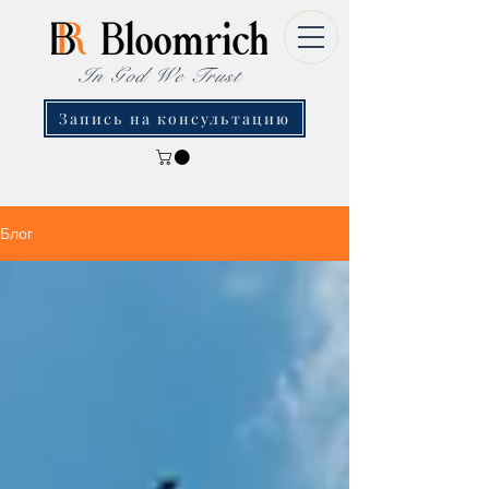
In God We Trust
Запись на консультацию
Блог